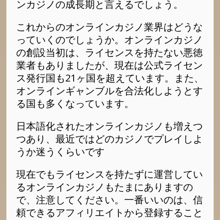
ンカジノの成長期と言えるでしょう。
これからのオンラインカジノ業界はどうな
っていくのでしょうか。オンラインカジノ
の創設当初は、ライセンスを持たない悪徳
業者もありましたが、現在は公式ライセン
ス発行国も
21
ヶ国を超えています。また、
オンラインギャンブルを合法化しようとす
る国も多くなっています。
日本語化されたオンラインカジノも増えつ
つあり、最近ではどのカジノでプレイしよ
うか迷うくらいです
現在でもライセンスを持たずに運営してい
るオンラインカジノもたまにありますの
で、注意してください。一番いいのは、信
頼できるアフィリエイトから登録すること