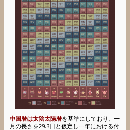
中国暦は太陰太陽暦
を基準にしており、一
月の長さを29.3日と仮定し一年における付