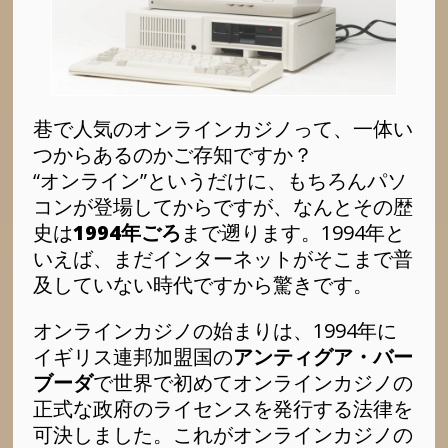
巷で人気のオンラインカジノって、一体い
つからあるのかご存知ですか？
“
オンライン
”
というだけに、もちろんパソ
コンが登場してからですが、なんとその歴
史は
1994
年ごろ
まで遡ります。
1994
年と
いえば、まだインターネットがそこまで普
及していない時代ですから驚きです。
オンラインカジノの始まりは、
1994
年に
イギリス連邦加盟国の
アンティグア・バー
ブーダ
で世界で初めてオンラインカジノの
正式な政府のライセンスを発行する法律を
可決しました。これがオンラインカジノの