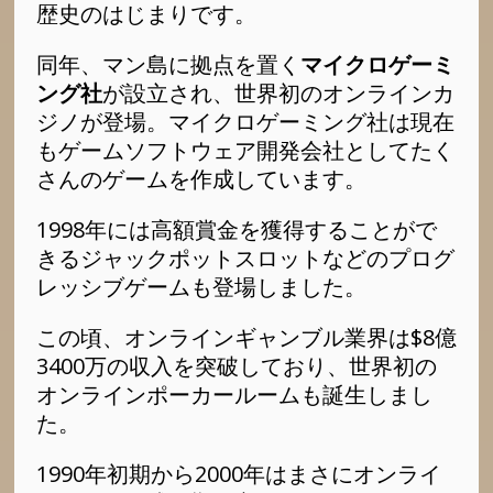
歴史のはじまりです。
同年、マン島に拠点を置く
マイクロゲーミ
ング社
が設立され、世界初のオンラインカ
ジノが登場。マイクロゲーミング社は現在
もゲームソフトウェア開発会社としてたく
さんのゲームを作成しています。
1998
年には高額賞金を獲得することがで
きるジャックポットスロットなどのプログ
レッシブゲームも登場しました。
この頃、オンラインギャンブル業界は
$8
億
3400
万の収入を突破しており、世界初の
オンラインポーカールームも誕生しまし
た。
1990
年初期から
2000
年はまさにオンライ